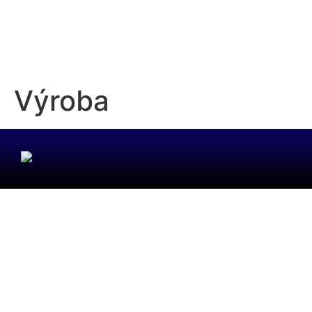
VÝROBNÝK SYSTÉMOV HLINÍKOVÝCH ZASTREŠENÍ
Výroba
Záhradné hliníkové pergoly s automaticky zatváracou strechou a
inovatívnym systémom odvodu vody REALIZÁCIA DO 4 TÝŽDŇOV!!
Tel. : 786 686 686