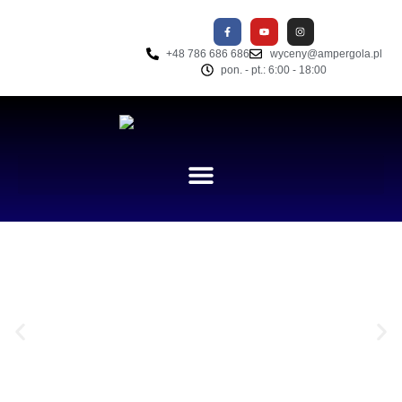
+48 786 686 686
wyceny@ampergola.pl
pon. - pt.: 6:00 - 18:00